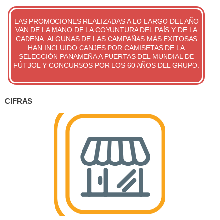
LAS PROMOCIONES REALIZADAS A LO LARGO DEL AÑO
VAN DE LA MANO DE LA COYUNTURA DEL PAÍS Y DE LA
CADENA. ALGUNAS DE LAS CAMPAÑAS MÁS EXITOSAS
HAN INCLUIDO CANJES POR CAMISETAS DE LA
SELECCIÓN PANAMEÑA A PUERTAS DEL MUNDIAL DE
FÚTBOL Y CONCURSOS POR LOS 60 AÑOS DEL GRUPO.
CIFRAS