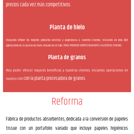
precios cada vez más competitivos.
Planta de hielo
Buscando ofrecer los mejores productos servicios y experiencia a nuestros clientes, iniciamos en este 2023
operaciones en la planta de hielo ubicada en el Cedi, PARA PROVEER OPORTUNAMENTE A NUESTRAS TIENDAS.
Planta de granos
Para poder ofrecer mayores beneficios a nuestros clientes, iniciamos operaciones en
con la planta procesadora de granos.
nuestro CEDI
Reforma
Fábrica de productos absorbentes, dedicada a la conversión de papeles
tissue con
un portafolio variado que incluye papeles higiénicos