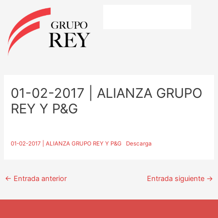
Ir
al
contenido
Navegación
de
01-02-2017 | ALIANZA GRUPO
entradas
REY Y P&G
01-02-2017 | ALIANZA GRUPO REY Y P&G
Descarga
←
Entrada anterior
Entrada siguiente
→